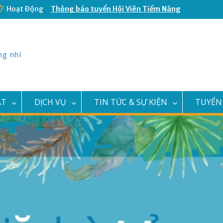
Hoạt Động
Thông báo tuyển Hội Viên Tiềm Năng
CLB Văn Nghệ Búp Sen Hồng
Nữ Hoàng Muay Thái Việt Nam vừa
khai trương Câu Lạc Bộ Võ Thuật
Double T
ng nhí
Đại Hội Cháu Ngoan Bác Hồ Quận 11
năm 2023
Thông báo thay đổi địa điểm văn
phòng và địa điểm giao dịch
ẬT
DỊCH VỤ
TIN TỨC & SỰ KIỆN
TUYỂN