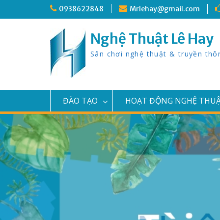
Skip
0938622848
Mrlehay@gmail.com
to
content
Nghệ Thuật Lê Hay
Sân chơi nghệ thuật & truyền thô
ĐÀO TẠO
HOẠT ĐỘNG NGHỆ THU