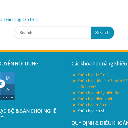
ps searching can help.
Search
for:
QUYỀN NỘI DUNG
Các khóa học năng khiếu
Khóa học MC nhí
Khóa học tiện ích 3 môn V
– Rèn chữ
Khóa học nhảy hiện đại
Khóa học diễn xuất
Khóa học mẫu nhí
ẠC BỘ & SÂN CHƠI NGHỆ
Khóa học ca sĩ
ẬT
QUY ĐỊNH & ĐIỀU KHOẢ