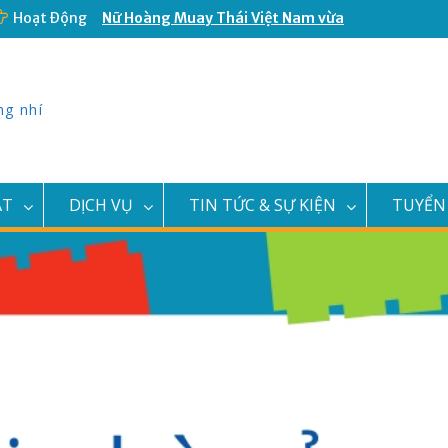
Nữ Hoàng Muay Thái Việt Nam vừa
Hoạt Động
khai trương Câu Lạc Bộ Võ Thuật
Double T
Đại Hội Cháu Ngoan Bác Hồ Quận 11
năm 2023
ng nhí
Thông báo thay đổi địa điểm văn
phòng và địa điểm giao dịch
Thông báo tuyển Hội Viên Tiềm Năng
CLB Văn Nghệ Búp Sen Hồng
ẬT
DỊCH VỤ
TIN TỨC & SỰ KIỆN
TUYỂN