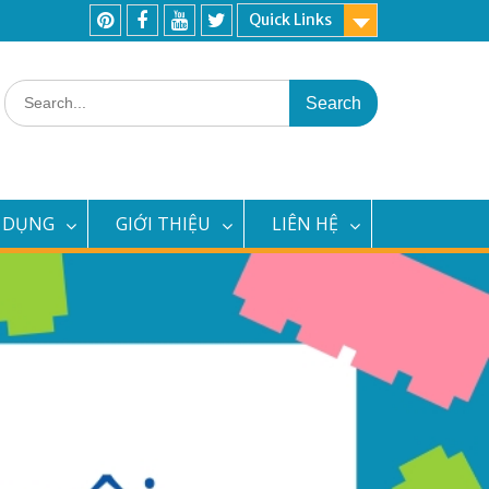
Quick Links
Pinterest
Facebook
Youtube
Twitter
Search
for:
 DỤNG
GIỚI THIỆU
LIÊN HỆ