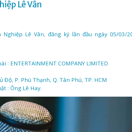
hiệp Lê Vân
Nghiệp Lê Vân, đăng ký lần đầu ngày 05/03/20
ài :
ENTERTAINMENT COMPANY LIMITED
D
Thủ Độ, P. Phú Thạnh, Q. Tân Phú, TP. HCM
ật : Ông Lê Hay.