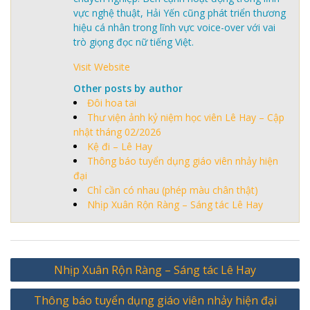
vực nghệ thuật, Hải Yến cũng phát triển thương
hiệu cá nhân trong lĩnh vực voice-over với vai
trò giọng đọc nữ tiếng Việt.
Visit Website
Other posts by author
Đôi hoa tai
Thư viện ảnh kỷ niệm học viên Lê Hay – Cập
nhật tháng 02/2026
Kệ đi – Lê Hay
Thông báo tuyển dụng giáo viên nhảy hiện
đại
Chỉ cần có nhau (phép màu chân thật)
Nhịp Xuân Rộn Ràng – Sáng tác Lê Hay
Điều
Nhịp Xuân Rộn Ràng – Sáng tác Lê Hay
hướng
Thông báo tuyển dụng giáo viên nhảy hiện đại
bài