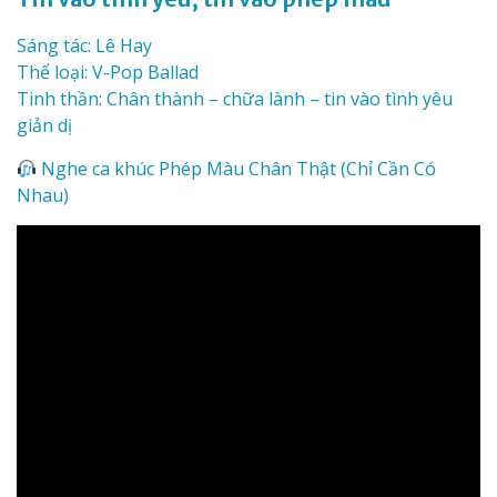
Sáng tác: Lê Hay
Thể loại: V-Pop Ballad
Tinh thần: Chân thành – chữa lành – tin vào tình yêu
giản dị
Nghe ca khúc Phép Màu Chân Thật (Chỉ Cần Có
Nhau)