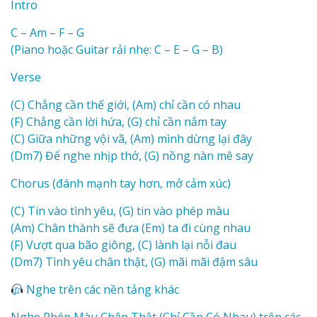
Intro
C – Am – F – G
(Piano hoặc Guitar rải nhẹ: C – E – G – B)
Verse
(C) Chẳng cần thế giới, (Am) chỉ cần có nhau
(F) Chẳng cần lời hứa, (G) chỉ cần nắm tay
(C) Giữa những vội vã, (Am) mình dừng lại đây
(Dm7) Để nghe nhịp thở, (G) nồng nàn mê say
Chorus (đánh mạnh tay hơn, mở cảm xúc)
(C) Tin vào tình yêu, (G) tin vào phép màu
(Am) Chân thành sẽ đưa (Em) ta đi cùng nhau
(F) Vượt qua bão giông, (C) lành lại nỗi đau
(Dm7) Tình yêu chân thật, (G) mãi mãi đậm sâu
Nghe trên các nền tảng khác