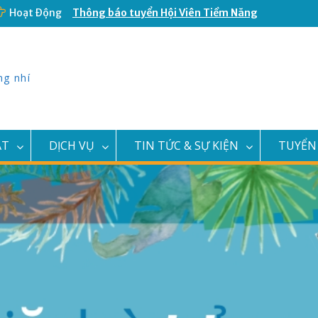
Thông báo tuyển Hội Viên Tiềm Năng
Hoạt Động
CLB Văn Nghệ Búp Sen Hồng
Nữ Hoàng Muay Thái Việt Nam vừa
khai trương Câu Lạc Bộ Võ Thuật
Double T
ng nhí
Đại Hội Cháu Ngoan Bác Hồ Quận 11
năm 2023
Thông báo thay đổi địa điểm văn
phòng và địa điểm giao dịch
ẬT
DỊCH VỤ
TIN TỨC & SỰ KIỆN
TUYỂN