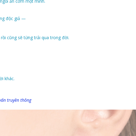
à ngồi ăn cơm một mình.
ùng độc giả —
ồi cũng sẽ từng trải qua trong đời.
ời khác.
vấn truyền thông