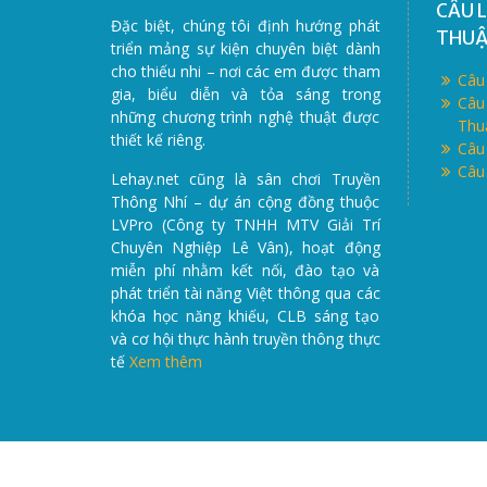
CÂU L
Đặc biệt, chúng tôi định hướng phát
THU
triển mảng sự kiện chuyên biệt dành
cho thiếu nhi – nơi các em được tham
Câu
gia, biểu diễn và tỏa sáng trong
Câu
những chương trình nghệ thuật được
Thu
thiết kế riêng.
Câu
Câu 
Lehay.net cũng là sân chơi Truyền
Thông Nhí – dự án cộng đồng thuộc
LVPro (Công ty TNHH MTV Giải Trí
Chuyên Nghiệp Lê Vân), hoạt động
miễn phí nhằm kết nối, đào tạo và
phát triển tài năng Việt thông qua các
khóa học năng khiếu, CLB sáng tạo
và cơ hội thực hành truyền thông thực
tế
Xem thêm
© 2026 Le Hay Ecosyste