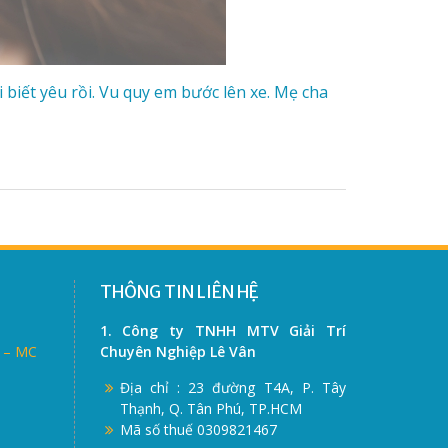
i biết yêu rồi. Vu quy em bước lên xe. Mẹ cha
THÔNG TIN LIÊN HỆ
1. Công ty TNHH MTV Giải Trí
ẽ – MC
Chuyên Nghiệp Lê Vân
Địa chỉ : 23 đường T4A, P. Tây
Thạnh, Q. Tân Phú, TP.HCM
Mã số thuế 0309821467