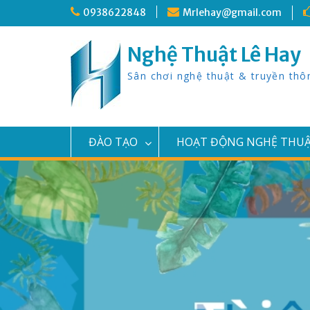
Skip
0938622848
Mrlehay@gmail.com
to
content
Nghệ Thuật Lê Hay
Sân chơi nghệ thuật & truyền thô
ĐÀO TẠO
HOẠT ĐỘNG NGHỆ THU