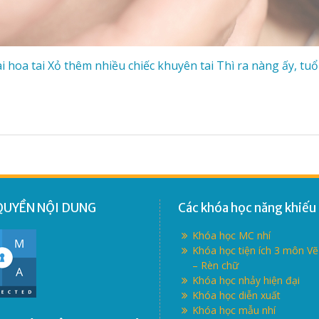
ài hoa tai Xỏ thêm nhiều chiếc khuyên tai Thì ra nàng ấy, tuổ
QUYỀN NỘI DUNG
Các khóa học năng khiếu
Khóa học MC nhí
Khóa học tiện ích 3 môn V
– Rèn chữ
Khóa học nhảy hiện đại
Khóa học diễn xuất
Khóa học mẫu nhí