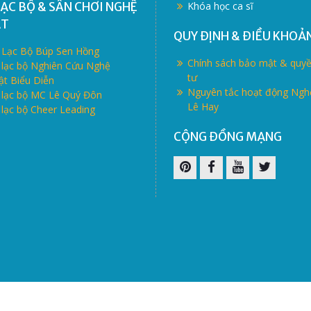
ẠC BỘ & SÂN CHƠI NGHỆ
Khóa học ca sĩ
ẬT
QUY ĐỊNH & ĐIỀU KHOẢ
 Lạc Bộ Búp Sen Hồng
Chính sách bảo mật & quyề
 lạc bộ Nghiên Cứu Nghệ
tư
ật Biểu Diễn
Nguyên tắc hoạt động Ngh
 lạc bộ MC Lê Quý Đôn
Lê Hay
lạc bộ Cheer Leading
CỘNG ĐỒNG MẠNG
Pinterest
Facebook
Youtube
Twitter
m. All Rights Reserved. Operated by Hai Yen. A project under LVPro 