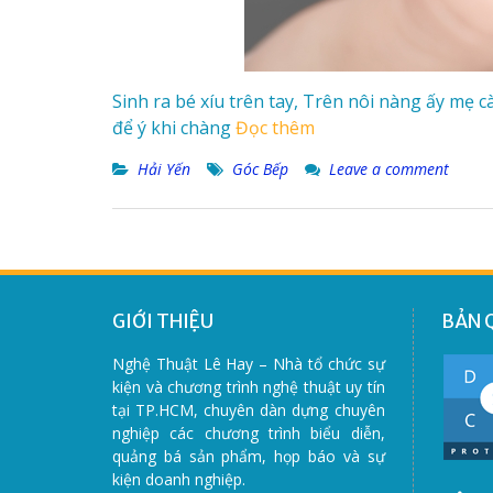
Sinh ra bé xíu trên tay, Trên nôi nàng ấy mẹ c
để ý khi chàng
Đọc thêm
Hải Yến
Góc Bếp
Leave a comment
GIỚI THIỆU
BẢN 
Nghệ Thuật Lê Hay – Nhà tổ chức sự
kiện và chương trình nghệ thuật uy tín
tại TP.HCM, chuyên dàn dựng chuyên
nghiệp các chương trình biểu diễn,
quảng bá sản phẩm, họp báo và sự
kiện doanh nghiệp.