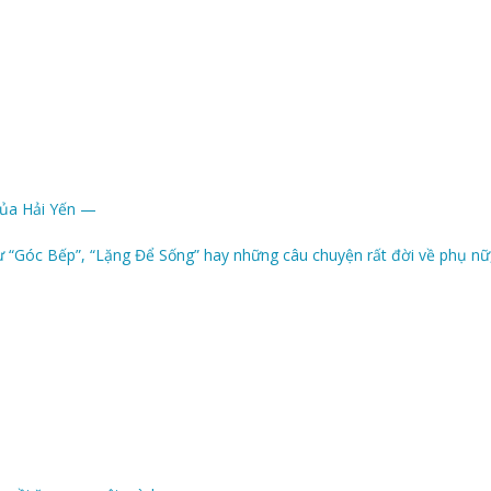
của Hải Yến —
“Góc Bếp”, “Lặng Để Sống” hay những câu chuyện rất đời về phụ nữ, g