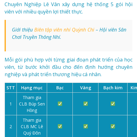
Chuyên Nghiệp Lê Vân xây dựng hệ thống 5 gói hội
viên với nhiều quyền lợi thiết thực.
Giới thiệu
Biên tập viên nhí Quỳnh Chi
– Hội viên Sân
Chơi Truyền Thông Nhí.
Mỗi gói phù hợp với từng giai đoạn phát triển của học
viên, từ bước khởi đầu cho đến định hướng chuyên
nghiệp và phát triển thương hiệu cá nhân.
STT
Hạng mục
Bạc
Vàng
Bạch kim
Ki
Tham gia
1
CLB Búp Sen
Hồng
Tham gia
2
CLB MC Lê
Quý Đôn