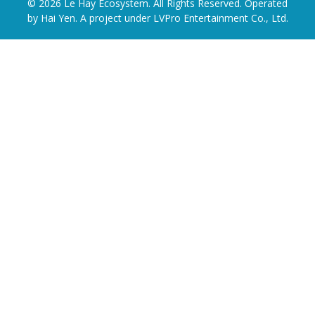
© 2026 Le Hay Ecosystem. All Rights Reserved. Operated
by Hai Yen. A project under LVPro Entertainment Co., Ltd.