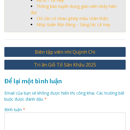
Kệ đi – Lê Hay
Thông báo tuyển dụng giáo viên nhảy hiện
đại
Chỉ cần có nhau (phép màu chân thật)
Nhịp Xuân Rộn Ràng – Sáng tác Lê Hay
Điều
Biên tập viên nhí Quỳnh Chi
hướng
Tri ân Giỗ Tổ Sân Khấu 2025
bài
viết
Để lại một bình luận
Email của bạn sẽ không được hiển thị công khai.
Các trường bắt
buộc được đánh dấu
*
Bình luận
*