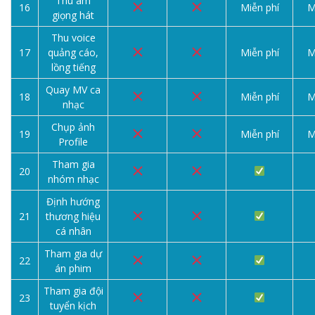
Thu âm
16
Miễn phí
M
giọng hát
Thu voice
17
quảng cáo,
Miễn phí
M
lồng tiếng
Quay MV ca
18
Miễn phí
M
nhạc
Chụp ảnh
19
Miễn phí
M
Profile
Tham gia
20
nhóm nhạc
Định hướng
21
thương hiệu
cá nhân
Tham gia dự
22
án phim
Tham gia đội
23
tuyển kịch