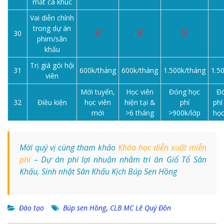
mắt ca khúc
Vai diễn chính
trong dự án
30
phim/sân
khấu
Trị giá gói hội
31
600k/tháng
600k/tháng
1.500k/tháng
1.5
viên
Mới tuyển,
Học viên
Đóng học
Đ
32
Điều kiện
học viên
hiện tại &
phí
phí
mới
>6 tháng
>900k/lớp
họ
Mời quý vị cùng tham khảo
Khóa học diễn xuất miễn
phí
– Dự án phi lợi nhuận nhằm tri ân Giổ Tổ Sân
Khấu, Sinh nhật Sân Khấu Kịch Búp Sen Hồng
Đào tạo
Búp sen Hồng
,
CLB MC Lê Quý Đôn