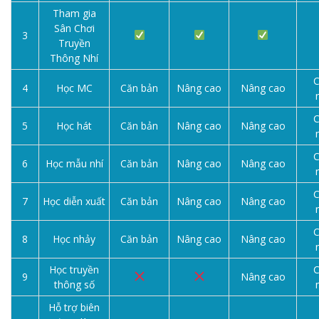
Tham gia
Sân Chơi
3
Truyền
Thông Nhí
C
4
Học MC
Căn bản
Nâng cao
Nâng cao
C
5
Học hát
Căn bản
Nâng cao
Nâng cao
C
6
Học mẫu nhí
Căn bản
Nâng cao
Nâng cao
C
7
Học diễn xuất
Căn bản
Nâng cao
Nâng cao
C
8
Học nhảy
Căn bản
Nâng cao
Nâng cao
Học truyền
C
9
Nâng cao
thông số
Hỗ trợ biên