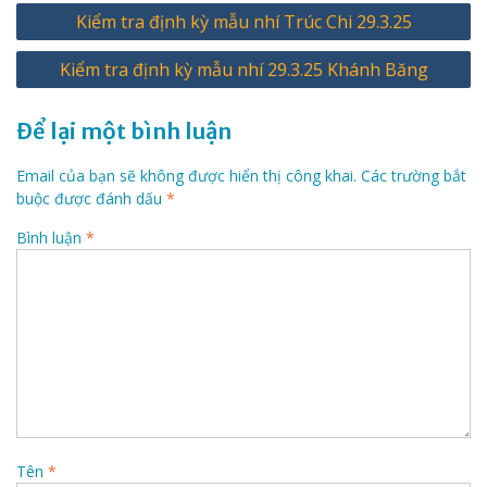
Điều
Kiểm tra định kỳ mẫu nhí Trúc Chi 29.3.25
hướng
Kiểm tra định kỳ mẫu nhí 29.3.25 Khánh Băng
bài
viết
Để lại một bình luận
Email của bạn sẽ không được hiển thị công khai.
Các trường bắt
buộc được đánh dấu
*
Bình luận
*
Tên
*