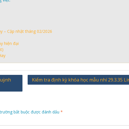
ay – Cập nhật tháng 02/2026
y hiện đại
t)
Hay
Quỳnh
Kiểm tra định kỳ khóa học mẫu nhí 29.3.35 L
trường bắt buộc được đánh dấu
*