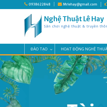
Skip
0938622848
Mrlehay@gmail.com
to
content
Nghệ Thuật Lê Hay
Sân chơi nghệ thuật & truyền thô
ĐÀO TẠO
HOẠT ĐỘNG NGHỆ THU