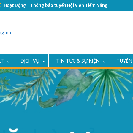
Hoạt Động
Nữ Hoàng Muay Thái Việt Nam vừa
khai trương Câu Lạc Bộ Võ Thuật
Double T
Đại Hội Cháu Ngoan Bác Hồ Quận 11
năm 2023
ng nhí
Thông báo thay đổi địa điểm văn
phòng và địa điểm giao dịch
Thông báo tuyển Hội Viên Tiềm Năng
CLB Văn Nghệ Búp Sen Hồng
ẬT
DỊCH VỤ
TIN TỨC & SỰ KIỆN
TUYỂN