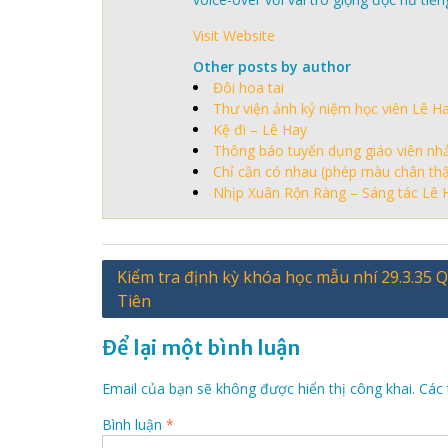
Visit Website
Other posts by author
Đôi hoa tai
Thư viện ảnh kỷ niệm học viên Lê H
Kệ đi – Lê Hay
Thông báo tuyển dụng giáo viên nhả
Chỉ cần có nhau (phép màu chân thậ
Nhịp Xuân Rộn Ràng – Sáng tác Lê 
Điều
Kiểm tra định kỳ khóa học mẫu nhí 29.3.35 
Tiên
hướng
bài
Để lại một bình luận
viết
Email của bạn sẽ không được hiển thị công khai.
Các 
Bình luận
*