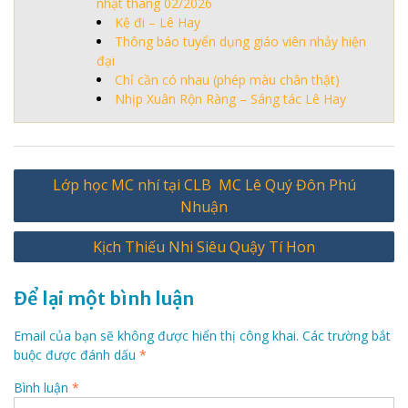
nhật tháng 02/2026
Kệ đi – Lê Hay
Thông báo tuyển dụng giáo viên nhảy hiện
đại
Chỉ cần có nhau (phép màu chân thật)
Nhịp Xuân Rộn Ràng – Sáng tác Lê Hay
Điều
Lớp học MC nhí tại CLB MC Lê Quý Đôn Phú
hướng
Nhuận
bài
Kịch Thiếu Nhi Siêu Quậy Tí Hon
viết
Để lại một bình luận
Email của bạn sẽ không được hiển thị công khai.
Các trường bắt
buộc được đánh dấu
*
Bình luận
*