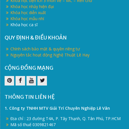
Khóa học tiện ích 3 môn Vẽ – MC – Rèn chữ
Khóa học nhảy hiện đại
Khóa học diễn xuất
Khóa học mẫu nhí
Khóa học ca sĩ
QUY ĐỊNH & ĐIỀU KHOẢN
Chính sách bảo mật & quyền riêng tư
Nguyên tắc hoạt động Nghệ Thuật Lê Hay
CỘNG ĐỒNG MẠNG
Pinterest
Facebook
Youtube
Twitter
THÔNG TIN LIÊN HỆ
1. Công ty TNHH MTV Giải Trí Chuyên Nghiệp Lê Vân
Địa chỉ : 23 đường T4A, P. Tây Thạnh, Q. Tân Phú, TP.HCM
Mã số thuế 0309821467