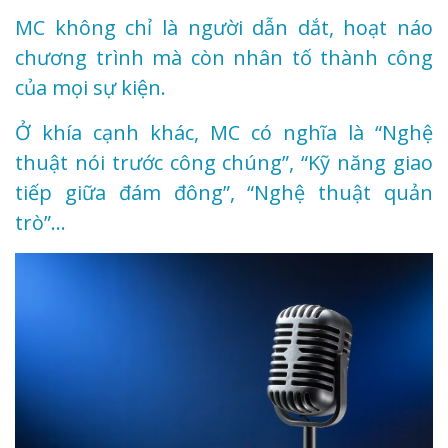
MC không chỉ là người dẫn dắt, hoạt náo
chương trình mà còn nhân tố thành công
của mọi sự kiện.
Ở khía cạnh khác, MC có nghĩa là “Nghệ
thuật nói trước công chúng”, “Kỹ năng giao
tiếp giữa đám đông”, “Nghệ thuật quản
trò”…