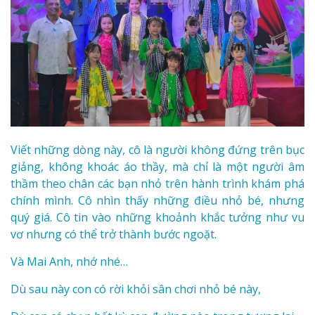
Viết những dòng này, cô là người không đứng trên bục
giảng, không khoác áo thầy, mà chỉ là một người âm
thầm theo chân các bạn nhỏ trên hành trình khám phá
chính mình. Cô nhìn thấy những điều nhỏ bé, nhưng
quý giá. Cô tin vào những khoảnh khắc tưởng như vu
vơ nhưng có thể trở thành bước ngoặt.
Và Mai Anh, nhớ nhé…
Dù sau này con có rời khỏi sân chơi nhỏ bé này,