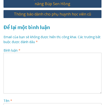
hướng
năng Búp Sen Hồng
bài
Thông báo dành cho phụ huynh học viên cũ
viết
Để lại một bình luận
Email của bạn sẽ không được hiển thị công khai.
Các trường bắt
buộc được đánh dấu
*
Bình luận
*
Tên
*