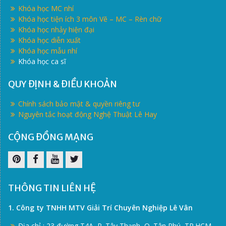
Khóa học MC nhí
Khóa học tiện ích 3 môn Vẽ – MC – Rèn chữ
Khóa học nhảy hiện đại
Khóa học diễn xuất
Khóa học mẫu nhí
Khóa học ca sĩ
QUY ĐỊNH & ĐIỀU KHOẢN
Chính sách bảo mật & quyền riêng tư
Nguyên tắc hoạt động Nghệ Thuật Lê Hay
CỘNG ĐỒNG MẠNG
Pinterest
Facebook
Youtube
Twitter
THÔNG TIN LIÊN HỆ
1. Công ty TNHH MTV Giải Trí Chuyên Nghiệp Lê Vân
Địa chỉ : 23 đường T4A, P. Tây Thạnh, Q. Tân Phú, TP.HCM