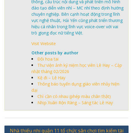
thông, cấu trúc nội dung và phát triển mô hình
đào tạo diễn viên nhí – MC nhí theo định hướng
chuyên nghiệp. Bên cạnh hoạt động trong lĩnh
vực nghệ thuật, Hải Yến cũng phát triển thương
hiệu cá nhân trong lĩnh vực voice-over với vai
trò giọng đọc nữ tiếng Việt.
Visit Website
Other posts by author
Đôi hoa tai
Thư viện ảnh kỷ niệm học viên Lê Hay – Cập
nhật tháng 02/2026
Kệ đi – Lê Hay
Thông báo tuyển dụng giáo viên nhảy hiện
đại
Chỉ cần có nhau (phép màu chân thật)
Nhịp Xuân Rộn Ràng – Sáng tác Lê Hay
Điều
Nhà thiếu nhi quận 11 tổ chức sân chơi tìm kiếm tài