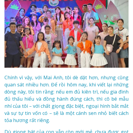
Chính vì vậy, với Mai Anh, tôi dè dặt hơn, nhưng cũng
quan sát nhiều hơn. Để rồi hôm nay, khi viết lại những
dòng này, tôi tin rằng: nếu em đủ kiên trì, nếu gia đình
đủ thấu hiểu và đồng hành đúng cách, thì cô bé mẫu
nhí của tôi – với chất giọng đặc biệt, ngoại hình bắt mắt
và sự tự tin vốn có – sẽ là một cánh sen nhỏ biết cách
tỏa hương rất riêng.
Dù giọng hát của con vẫn còn mới mẻ, chưa được gọt