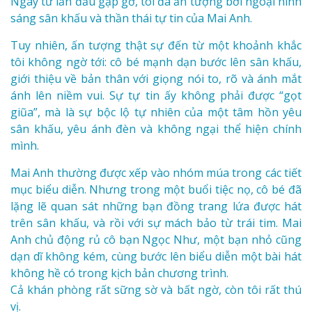
Ngay từ lần đầu gặp gỡ, tôi đã ấn tượng bởi ngoại hình
sáng sân khấu và thần thái tự tin của Mai Anh.
Tuy nhiên, ấn tượng thật sự đến từ một khoảnh khắc
tôi không ngờ tới: cô bé mạnh dạn bước lên sân khấu,
giới thiệu về bản thân với giọng nói to, rõ và ánh mắt
ánh lên niềm vui. Sự tự tin ấy không phải được “gọt
giũa”, mà là sự bộc lộ tự nhiên của một tâm hồn yêu
sân khấu, yêu ánh đèn và không ngại thể hiện chính
mình.
Mai Anh thường được xếp vào nhóm múa trong các tiết
mục biểu diễn. Nhưng trong một buổi tiệc nọ, cô bé đã
lặng lẽ quan sát những bạn đồng trang lứa được hát
trên sân khấu, và rồi với sự mách bảo từ trái tim. Mai
Anh chủ động rủ cô bạn Ngọc Như, một bạn nhỏ cũng
dạn dĩ không kém, cùng bước lên biểu diễn một bài hát
không hề có trong kịch bản chương trình.
Cả khán phòng rất sững sờ và bất ngờ, còn tôi rất thú
vị.