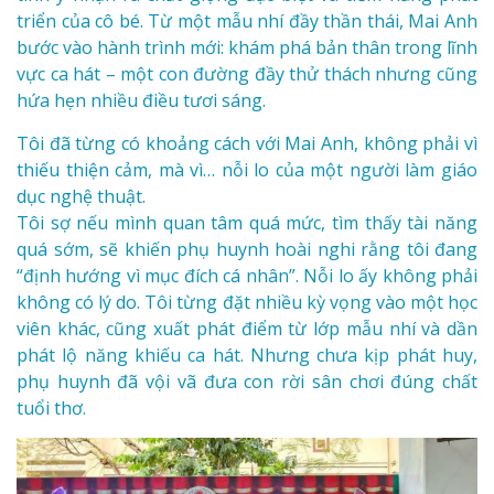
triển của cô bé. Từ một mẫu nhí đầy thần thái, Mai Anh
bước vào hành trình mới: khám phá bản thân trong lĩnh
vực ca hát – một con đường đầy thử thách nhưng cũng
hứa hẹn nhiều điều tươi sáng.
Tôi đã từng có khoảng cách với Mai Anh, không phải vì
thiếu thiện cảm, mà vì… nỗi lo của một người làm giáo
dục nghệ thuật.
Tôi sợ nếu mình quan tâm quá mức, tìm thấy tài năng
quá sớm, sẽ khiến phụ huynh hoài nghi rằng tôi đang
“định hướng vì mục đích cá nhân”. Nỗi lo ấy không phải
không có lý do. Tôi từng đặt nhiều kỳ vọng vào một học
viên khác, cũng xuất phát điểm từ lớp mẫu nhí và dần
phát lộ năng khiếu ca hát. Nhưng chưa kịp phát huy,
phụ huynh đã vội vã đưa con rời sân chơi đúng chất
tuổi thơ.