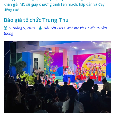
khán giả. MC sẽ giúp chương trình liền mạch, hấp dẫn và đầy
tiếng cười
Báo giá tổ chức Trung Thu
9 Tháng 9, 2025
Hải Yến - NTK Website và Tư vấn truyền
thông