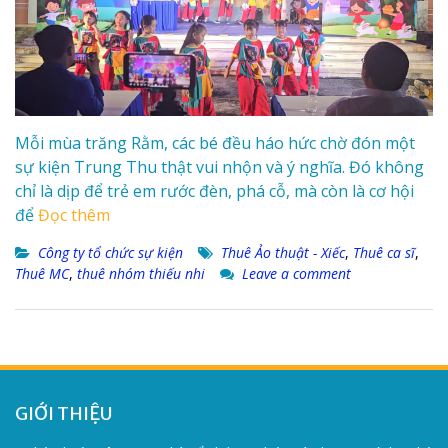
Mỗi mùa trăng Rằm, các bé đều háo hức chờ đón một
sự kiện Trung Thu thật vui nhộn và ý nghĩa. Đó không
chỉ là dịp để trẻ em rước đèn, phá cỗ, mà còn là cơ hội
để
Đọc thêm
Công ty tổ chức sự kiện
Thuê Ảo thuật - Xiếc
,
Thuê ca sĩ
,
Thuê MC
,
thuê nhóm thiếu nhi
Leave a comment
GIỚI THIỆU