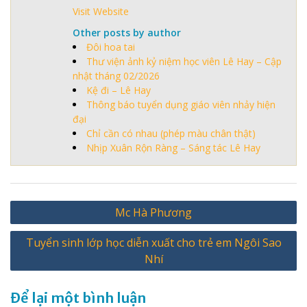
Visit Website
Other posts by author
Đôi hoa tai
Thư viện ảnh kỷ niệm học viên Lê Hay – Cập
nhật tháng 02/2026
Kệ đi – Lê Hay
Thông báo tuyển dụng giáo viên nhảy hiện
đại
Chỉ cần có nhau (phép màu chân thật)
Nhịp Xuân Rộn Ràng – Sáng tác Lê Hay
Điều
Mc Hà Phương
hướng
Tuyển sinh lớp học diễn xuất cho trẻ em Ngôi Sao
bài
Nhí
viết
Để lại một bình luận