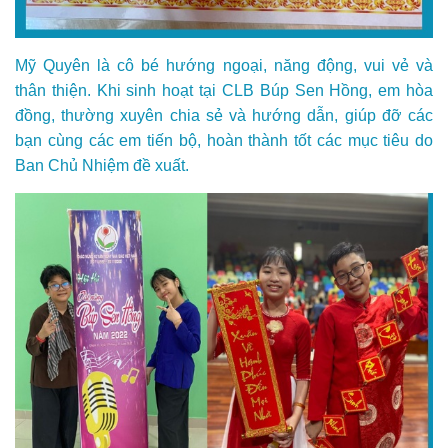
Mỹ Quyên là cô bé hướng ngoại, năng động, vui vẻ và
thân thiện. Khi sinh hoạt tại CLB Búp Sen Hồng, em hòa
đồng, thường xuyên chia sẻ và hướng dẫn, giúp đỡ các
bạn cùng các em tiến bộ, hoàn thành tốt các mục tiêu do
Ban Chủ Nhiệm đề xuất.