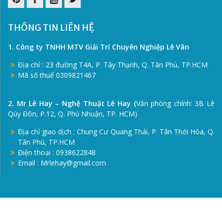
Pinterest
Facebook
Youtube
Twitter
THÔNG TIN LIÊN HỆ
1. Công ty TNHH MTV Giải Trí Chuyên Nghiệp Lê Vân
Địa chỉ : 23 đường T4A, P. Tây Thạnh, Q. Tân Phú, TP.HCM
Mã số thuế 0309821467
2. Mr Lê Hay – Nghệ Thuật Lê Hay (
Văn phòng chính: 3B Lê
Qúy Đôn, P.12, Q. Phú Nhuận, TP. HCM)
Địa chỉ giao dịch : Chung Cư Quang Thái, P. Tân Thới Hòa, Q.
Tân Phú, TP.HCM
Điện thoại : 0938622848
Email : Mrlehay@gmail.com
© 2026 Le Hay Ecosystem. All Rights Reserved. Operated
by Hai Yen. A project under LVPro Entertainment Co., Ltd.