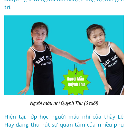
trí.
Người mẫu nhí Quỳnh Thư (6 tuổi)
Hiện tại, lớp học người mẫu nhí của thầy Lê
Hay đang thu hút sự quan tâm của nhiều phụ