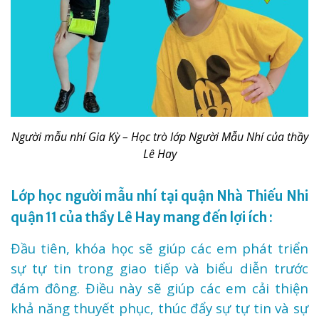
Người mẫu nhí Gia Kỳ – Học trò lớp Người Mẫu Nhí của thầy
Lê Hay
Lớp học người mẫu nhí tại quận Nhà Thiếu Nhi
quận 11 của thầy Lê Hay mang đến lợi ích :
Đầu tiên, khóa học sẽ giúp các em phát triển
sự tự tin trong giao tiếp và biểu diễn trước
đám đông. Điều này sẽ giúp các em cải thiện
khả năng thuyết phục, thúc đẩy sự tự tin và sự