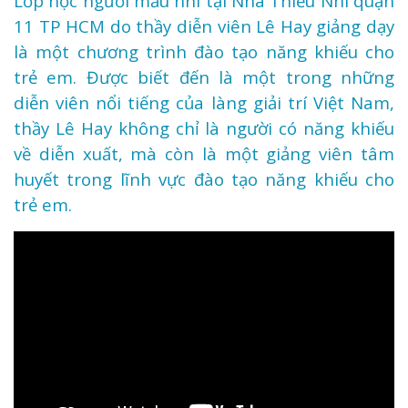
Lớp học người mẫu nhí tại Nhà Thiếu Nhi quận
11 TP HCM do thầy diễn viên Lê Hay giảng dạy
là một chương trình đào tạo năng khiếu cho
trẻ em. Được biết đến là một trong những
diễn viên nổi tiếng của làng giải trí Việt Nam,
thầy Lê Hay không chỉ là người có năng khiếu
về diễn xuất, mà còn là một giảng viên tâm
huyết trong lĩnh vực đào tạo năng khiếu cho
trẻ em.