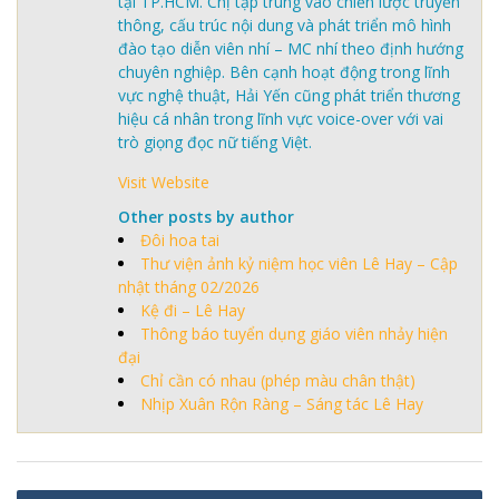
tại TP.HCM. Chị tập trung vào chiến lược truyền
thông, cấu trúc nội dung và phát triển mô hình
đào tạo diễn viên nhí – MC nhí theo định hướng
chuyên nghiệp. Bên cạnh hoạt động trong lĩnh
vực nghệ thuật, Hải Yến cũng phát triển thương
hiệu cá nhân trong lĩnh vực voice-over với vai
trò giọng đọc nữ tiếng Việt.
Visit Website
Other posts by author
Đôi hoa tai
Thư viện ảnh kỷ niệm học viên Lê Hay – Cập
nhật tháng 02/2026
Kệ đi – Lê Hay
Thông báo tuyển dụng giáo viên nhảy hiện
đại
Chỉ cần có nhau (phép màu chân thật)
Nhịp Xuân Rộn Ràng – Sáng tác Lê Hay
Điều