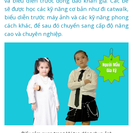
và biểu diễn trước đông đảo khán giả. Các bé
sẽ được học các kỹ năng cơ bản như đi catwalk,
biểu diễn trước máy ảnh và các kỹ năng phong
cách khác, để sau đó chuyển sang cấp độ nâng
cao và chuyên nghiệp.