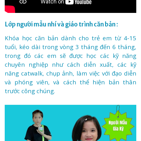
Lớp người mẫu nhí và giáo trình căn bản :
Khóa học căn bản dành cho trẻ em từ 4-15
tuổi, kéo dài trong vòng 3 tháng đến 6 tháng,
trong đó các em sẽ được học các kỹ năng
chuyên nghiệp như cách diễn xuất, các kỹ
năng catwalk, chụp ảnh, làm việc với đạo diễn
và phóng viên, và cách thể hiện bản thân
trước công chúng.