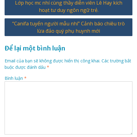
Lớp học mc nhí cùng thầy diễn viên Lê Hay kích
hướng
hoạt tư duy ngôn ngữ trẻ.
bài
“Canifa tuyển người mẫu nhí” Cảnh báo chiêu trò
viết
lừa đảo quý phụ huynh mới
Để lại một bình luận
Email của bạn sẽ không được hiển thị công khai.
Các trường bắt
buộc được đánh dấu
*
Bình luận
*