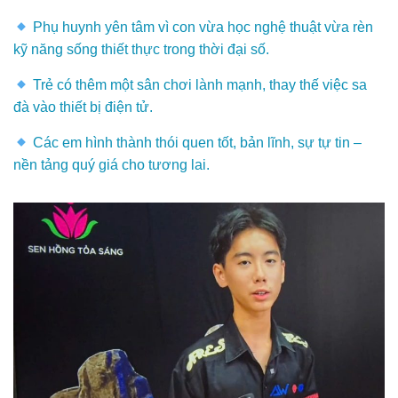
Phụ huynh yên tâm vì con vừa học nghệ thuật vừa rèn
kỹ năng sống thiết thực trong thời đại số.
Trẻ có thêm một sân chơi lành mạnh, thay thế việc sa
đà vào thiết bị điện tử.
Các em hình thành thói quen tốt, bản lĩnh, sự tự tin –
nền tảng quý giá cho tương lai.