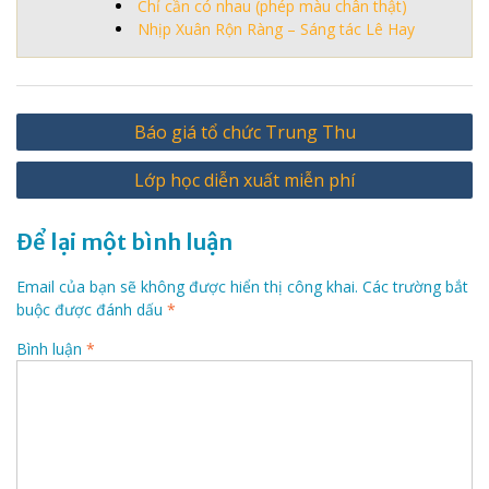
Chỉ cần có nhau (phép màu chân thật)
Nhịp Xuân Rộn Ràng – Sáng tác Lê Hay
Điều
Báo giá tổ chức Trung Thu
hướng
Lớp học diễn xuất miễn phí
bài
viết
Để lại một bình luận
Email của bạn sẽ không được hiển thị công khai.
Các trường bắt
buộc được đánh dấu
*
Bình luận
*