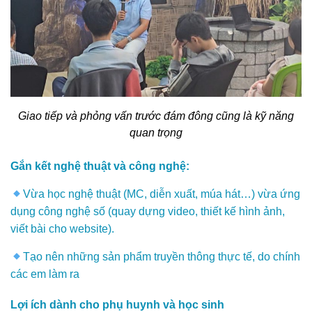
Giao tiếp và phỏng vấn trước đám đông cũng là kỹ năng
quan trọng
Gắn kết nghệ thuật và công nghệ:
Vừa học nghệ thuật (MC, diễn xuất, múa hát…) vừa ứng
dụng công nghệ số (quay dựng video, thiết kế hình ảnh,
viết bài cho website).
Tạo nên những sản phẩm truyền thông thực tế, do chính
các em làm ra
Lợi ích dành cho phụ huynh và học sinh