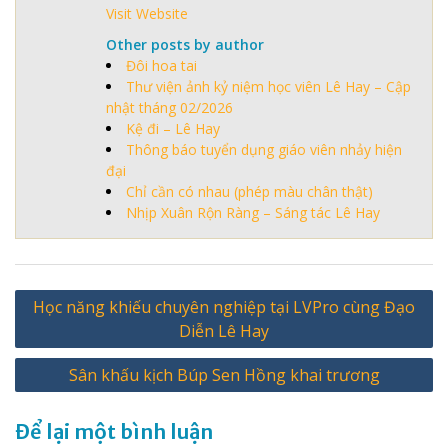
Visit Website
Other posts by author
Đôi hoa tai
Thư viện ảnh kỷ niệm học viên Lê Hay – Cập
nhật tháng 02/2026
Kệ đi – Lê Hay
Thông báo tuyển dụng giáo viên nhảy hiện
đại
Chỉ cần có nhau (phép màu chân thật)
Nhịp Xuân Rộn Ràng – Sáng tác Lê Hay
Điều
Học năng khiếu chuyên nghiệp tại LVPro cùng Đạo
hướng
Diễn Lê Hay
bài
Sân khấu kịch Búp Sen Hồng khai trương
viết
Để lại một bình luận