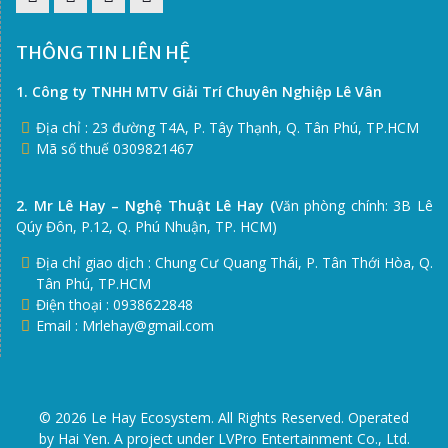
Pinterest
Facebook
Youtube
Twitter
THÔNG TIN LIÊN HỆ
1. Công ty TNHH MTV Giải Trí Chuyên Nghiệp Lê Vân
Địa chỉ : 23 đường T4A, P. Tây Thạnh, Q. Tân Phú, TP.HCM
Mã số thuế 0309821467
2. Mr Lê Hay – Nghệ Thuật Lê Hay (
Văn phòng chính: 3B Lê
Qúy Đôn, P.12, Q. Phú Nhuận, TP. HCM)
Địa chỉ giao dịch : Chung Cư Quang Thái, P. Tân Thới Hòa, Q.
Tân Phú, TP.HCM
Điện thoại : 0938622848
Email : Mrlehay@gmail.com
© 2026 Le Hay Ecosystem. All Rights Reserved. Operated
by Hai Yen. A project under LVPro Entertainment Co., Ltd.