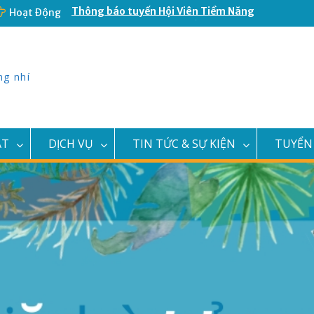
Hoạt Động
Nữ Hoàng Muay Thái Việt Nam vừa
khai trương Câu Lạc Bộ Võ Thuật
Double T
Đại Hội Cháu Ngoan Bác Hồ Quận 11
năm 2023
ng nhí
Thông báo thay đổi địa điểm văn
phòng và địa điểm giao dịch
Thông báo tuyển Hội Viên Tiềm Năng
CLB Văn Nghệ Búp Sen Hồng
ẬT
DỊCH VỤ
TIN TỨC & SỰ KIỆN
TUYỂN