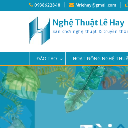
Skip
0938622848
Mrlehay@gmail.com
to
content
Nghệ Thuật Lê Hay
Sân chơi nghệ thuật & truyền thô
ĐÀO TẠO
HOẠT ĐỘNG NGHỆ THU