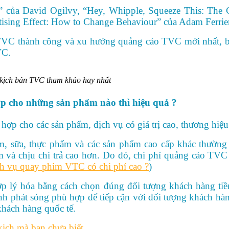
” của David Ogilvy, “Hey, Whipple, Squeeze This: The C
tising Effect: How to Change Behaviour” của Adam Ferri
 TVC thành công và xu hướng quảng cáo TVC mới nhất, bạn
VC.
à kịch bản TVC tham khảo hay nhất
p cho những sản phẩm nào thì hiệu quả ?
hợp cho các sản phẩm, dịch vụ có giá trị cao, thương hiệu
hẩm, sữa, thực phẩm và các sản phẩm cao cấp khác thư
tâm và chịu chi trả cao hơn. Do đó, chi phí quảng cáo T
ch vụ quay phim VTC có chi phí cao ?
)
p lý hóa bằng cách chọn đúng đối tượng khách hàng tiề
nh phát sóng phù hợp để tiếp cận với đối tượng khách hà
khách hàng quốc tế.
ịch mà bạn chưa biết
.