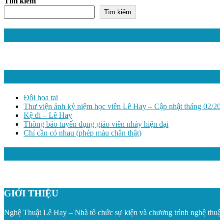
Tìm kiếm
Tìm kiếm
THÔNG BÁO
Bài viết mới
Đôi hoa tai
Thư viện ảnh kỷ niệm học viên Lê Hay – Cập nhật tháng 02/2
Kệ đi – Lê Hay
Thông báo tuyển dụng giáo viên nhảy hiện đại
Chỉ cần có nhau (phép màu chân thật)
Lớp vẽ cho trẻ em
GIỚI THIỆU
Nghệ Thuật Lê Hay – Nhà tổ chức sự kiện và chương trình nghệ thuậ