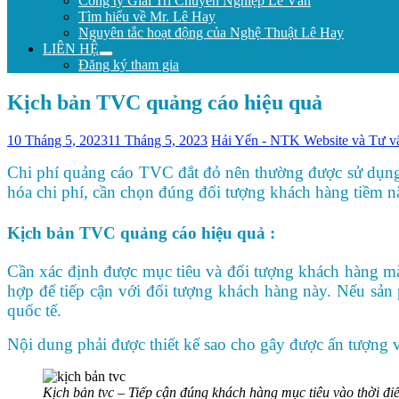
Công ty Giải Trí Chuyên Nghiệp Lê Vân
Tìm hiểu về Mr. Lê Hay
Nguyên tắc hoạt động của Nghệ Thuật Lê Hay
LIÊN HỆ
Đăng ký tham gia
Kịch bản TVC quảng cáo hiệu quả
10 Tháng 5, 2023
11 Tháng 5, 2023
Hải Yến - NTK Website và Tư vấ
Chi phí quảng cáo TVC đắt đỏ nên thường được sử dụng đ
hóa chi phí, cần chọn đúng đối tượng khách hàng tiềm n
Kịch bản TVC quảng cáo hiệu quả :
Cần xác định được mục tiêu và đối tượng khách hàng mà
hợp để tiếp cận với đối tượng khách hàng này. Nếu sản
quốc tế.
Nội dung phải được thiết kế sao cho gây được ấn tượng v
Kịch bản tvc – Tiếp cận đúng khách hàng mục tiêu vào thời đi