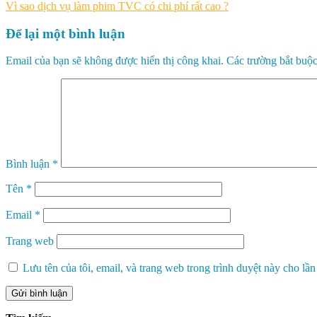
Vì sao dịch vụ làm phim TVC có chi phí rất cao ?
hướng
bài
Để lại một bình luận
viết
Email của bạn sẽ không được hiển thị công khai.
Các trường bắt buộ
Bình luận
*
Tên
*
Email
*
Trang web
Lưu tên của tôi, email, và trang web trong trình duyệt này cho lần 