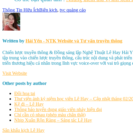
Thông Tin Hữu Ích
Biên kịch
,
tvc quảng cáo
Written by
Hải Yến - NTK Website và Tư vấn truyền thông
Chiến lược truyền thông & Đồng sáng lập Nghệ Thuật Lê Hay Hải Yến 
tập trung vào chiến lược truyền thông, cấu trúc nội dung và phát tr
triển thương hiệu cá nhân trong lĩnh vực voice-over với vai trò giọng 
Visit Website
Other posts by author
Đôi hoa tai
Thư viện ảnh kỷ niệm học viên Lê Hay – Cập nhật tháng 02/2
Kệ đi – Lê Hay
Thông báo tuyển dụng giáo viên nhảy hiện đại
Chỉ cần có nhau (phép màu chân thật)
Nhịp Xuân Rộn Ràng – Sáng tác Lê Hay
Điều
Sân khấu kịch Lê Hay