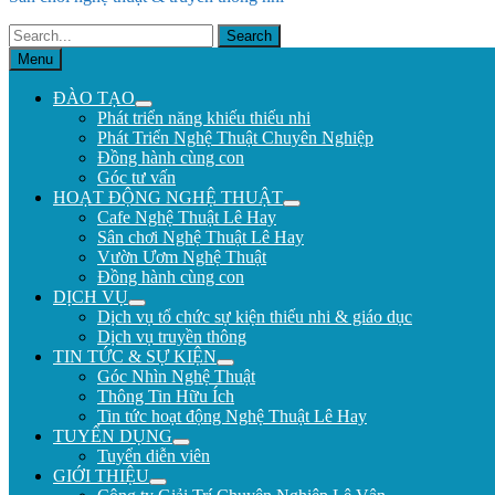
Search
for:
Menu
ĐÀO TẠO
Phát triển năng khiếu thiếu nhi
Phát Triển Nghệ Thuật Chuyên Nghiệp
Đồng hành cùng con
Góc tư vấn
HOẠT ĐỘNG NGHỆ THUẬT
Cafe Nghệ Thuật Lê Hay
Sân chơi Nghệ Thuật Lê Hay
Vườn Ươm Nghệ Thuật
Đồng hành cùng con
DỊCH VỤ
Dịch vụ tổ chức sự kiện thiếu nhi & giáo dục
Dịch vụ truyền thông
TIN TỨC & SỰ KIỆN
Góc Nhìn Nghệ Thuật
Thông Tin Hữu Ích
Tin tức hoạt động Nghệ Thuật Lê Hay
TUYỂN DỤNG
Tuyển diễn viên
GIỚI THIỆU